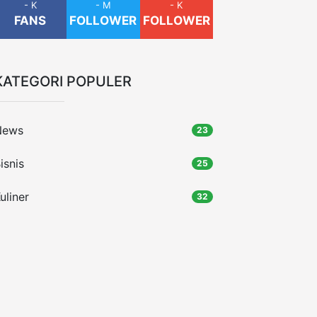
- K
- M
- K
FANS
FOLLOWER
FOLLOWER
KATEGORI POPULER
News
23
isnis
25
uliner
32