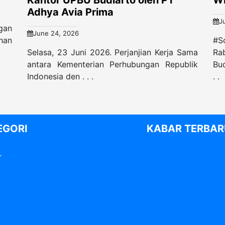
Kantor UPBU Budiarto oleh PT
W
Adhya Avia Prima
J
gan
June 24, 2026
han
#S
Selasa, 23 Juni 2026. Perjanjian Kerja Sama
Ra
antara Kementerian Perhubungan Republik
Bud
Indonesia den . . .
. .
EGORI
KABAR TERBAR
r
i