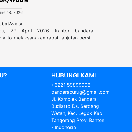
BK/WBBM
une 18, 2026
obatAviasi
bu, 29 April 2026. Kantor bandara
iarto melaksanakan rapat lanjutan persi .
U?
HUBUNGI KAMI
+6221 59899998
bandaracurug@gmail.com
Jl. Komplek Bandara
Budiarto Ds. Serdang
Wetan, Kec. Legok Kab.
Tangerang Prov. Banten
- Indonesia