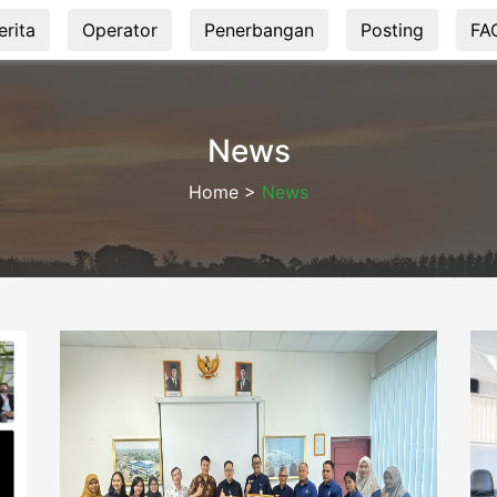
erita
Operator
Penerbangan
Posting
FA
News
Home >
News