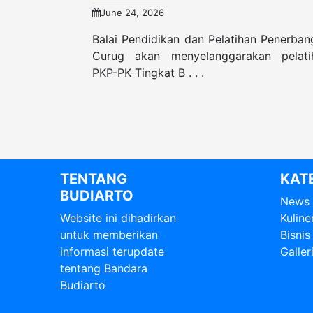
June 24, 2026
Balai Pendidikan dan Pelatihan Penerban
Curug akan menyelanggarakan pelati
PKP-PK Tingkat B . . .
TENTANG
KAT
BUDIARTO
News
Website ini dihadirkan
Kuline
untuk memberikan
Bisnis
informasi terupdate
Galler
tentang Bandara
Budiarto