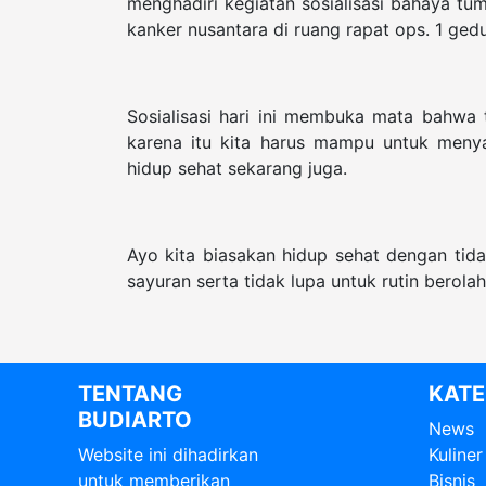
menghadiri kegiatan sosialisasi bahaya tu
kanker nusantara di ruang rapat ops. 1 ge
Sosialisasi hari ini membuka mata bahwa 
karena itu kita harus mampu untuk menya
hidup sehat sekarang juga.
Ayo kita biasakan hidup sehat dengan ti
sayuran serta tidak lupa untuk rutin berola
TENTANG
KATE
BUDIARTO
News
Website ini dihadirkan
Kuliner
untuk memberikan
Bisnis