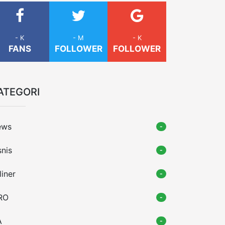
- K
- M
- K
FANS
FOLLOWER
FOLLOWER
ATEGORI
ews
-
snis
-
liner
-
RO
-
A
-