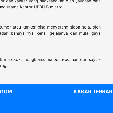
mor dan kanker yang dilaksanakan oleh yayasan bina
dung utama Kantor UPBU Budiarto.
tumor atau kanker bisa menyerang siapa saja, oleh
dari bahaya nya, kenali gejalanya dan mulai gaya
dak merokok, mengkonsumsi buah-buahan dan sayur-
hraga.
GORI
KABAR TERBAR