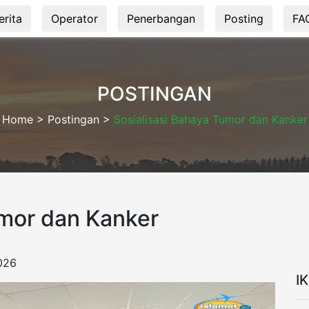
erita
Operator
Penerbangan
Posting
FA
POSTINGAN
Home >
Postingan
>
Sosialisasi Bahaya Tumor dan Kanker
umor dan Kanker
026
I