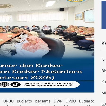
K
N
Bi
Ku
M
ati UPBU Budiarto bersama DWP UPBU Budiarto
G