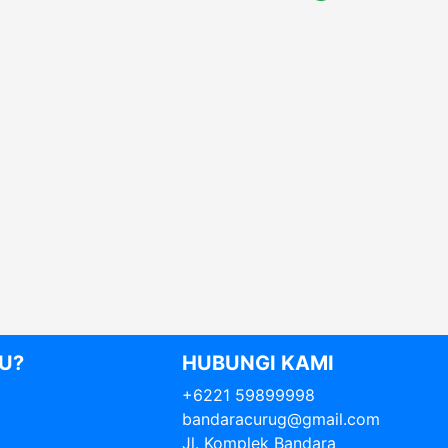
U?
HUBUNGI KAMI
+6221 59899998
bandaracurug@gmail.com
Jl. Komplek Bandara